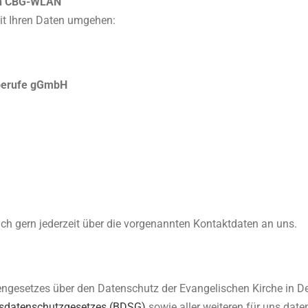
ien CBG-WLAN
it Ihren Daten umgehen:
tsberufe gGmbH
h gern jederzeit über die vorgenannten Kontaktdaten an uns.
hengesetzes über den Datenschutz der Evangelischen Kirche in 
sdatenschutzgesetzes (BDSG)
sowie aller weiteren für uns date