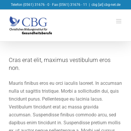
Skip
Telefon (0561) 31676 - 0 · Fax (0561) 31676 - 11
|
cbg [at] cbg-net.de
to
content
Cras erat elit, maximus vestibulum eros
non.
Mauris finibus eros eu orci iaculis laoreet. In accumsan
nulla ut sagittis tristique. Morbi a sollicitudin dui, quis
tincidunt purus. Pellentesque eu lacinia lacus.
Vestibulum tincidunt erat ac massa gravida
accumsan. Suspendisse finibus commodo arcu, sed
dapibus enim tincidunt in. Suspendisse pretium mollis
ex, ut auctor neque pellentesque a. Morbi vel cursus